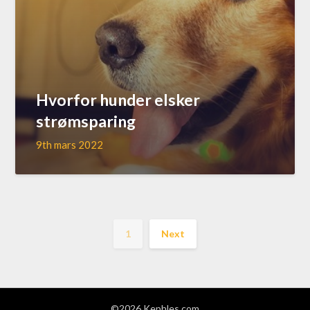
Hvorfor hunder elsker
strømsparing
9th mars 2022
1
Next
©2026 Kephles.com